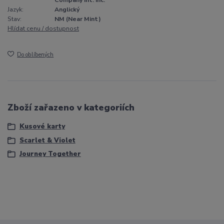
Company Int. Inc.
Jazyk:
Anglický
Stav:
NM (Near Mint)
Hlídat cenu / dostupnost
Do oblíbených
Zboží zařazeno v kategoriích
Kusové karty
Scarlet & Violet
Journey Together