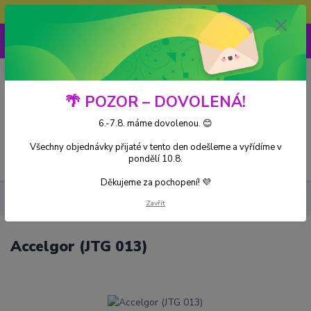
Doprava ZDARMA při nákupu nad 3000Kč
0
0 Kč
🌴 POZOR – DOVOLENÁ!
6.-7.8. máme dovolenou. 😊
Všechny objednávky přijaté v tento den odešleme a vyřídíme v
Menu
pondělí 10.8.
Děkujeme za pochopení! 💜
Kusové karty
Accelgor (JTG 013)
Zavřít
Accelgor (JTG 013)