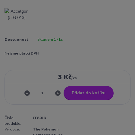
Dostupnost
Skladem 17 ks
Nejsme plátci DPH
3 Kč
/
ks
Přidat do košíku
Číslo
JTG013
produktu:
Výrobce:
The Pokémon