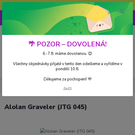
Doprava ZDARMA při nákupu nad 3000Kč
0
0 Kč
🌴 POZOR – DOVOLENÁ!
6.-7.8. máme dovolenou. 😊
Všechny objednávky přijaté v tento den odešleme a vyřídíme v
Menu
pondělí 10.8.
Děkujeme za pochopení! 💜
Kusové karty
Alolan Graveler (JTG 045)
Zavřít
Alolan Graveler (JTG 045)