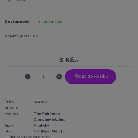
Dostupnost
Skladem 1 ks
Nejsme plátci DPH
3 Kč
/
ks
Přidat do košíku
Číslo
SFA053
produktu:
Výrobce:
The Pokémon
Company Int. Inc.
Jazyk:
Anglický
Stav:
NM (Near Mint)
Hlídat cenu / dostupnost