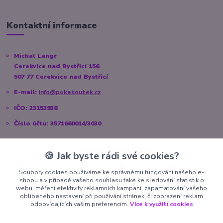
Kontaktní informace
Michal Langr
Cerekvice nad Bystřicí 156
507 77 Cerekvice nad Bystřicí
E-mail:
info@pokekoutek.cz
IČO: 23153938
Číslo účtu: 3571660014/3030
🍪 Jak byste rádi své cookies?
Sociální sítě
Soubory cookies používáme ke správnému fungování našeho e-
shopu a v případě vašeho souhlasu také ke sledování statistik o
Instagram:
@pokekoutek.cz
webu, měření efektivity reklamních kampaní, zapamatování vašeho
oblíbeného nastavení při používání stránek, či zobrazení reklam
Facebook:
@PokeKoutek.cz
odpovídajících vašim preferencím.
Více k využití cookies