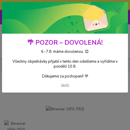
Doprava ZDARMA při nákupu nad 3000Kč
0
0 Kč
🌴 POZOR – DOVOLENÁ!
Menu
6.-7.8. máme dovolenou. 😊
Všechny objednávky přijaté v tento den odešleme a vyřídíme v
Kusové karty
Bewear (SFA 053)
pondělí 10.8.
Děkujeme za pochopení! 💜
Bewear (SFA 053)
Zavřít