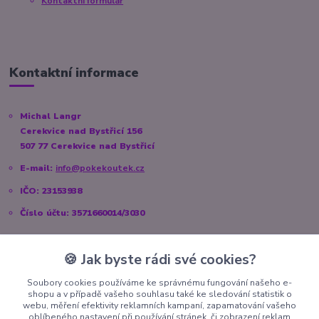
Kontaktní formulář
Kontaktní informace
Michal Langr
Cerekvice nad Bystřicí 156
507 77 Cerekvice nad Bystřicí
E-mail:
info@pokekoutek.cz
IČO: 23153938
Číslo účtu: 3571660014/3030
🍪 Jak byste rádi své cookies?
Sociální sítě
Soubory cookies používáme ke správnému fungování našeho e-
shopu a v případě vašeho souhlasu také ke sledování statistik o
Instagram:
@pokekoutek.cz
webu, měření efektivity reklamních kampaní, zapamatování vašeho
oblíbeného nastavení při používání stránek, či zobrazení reklam