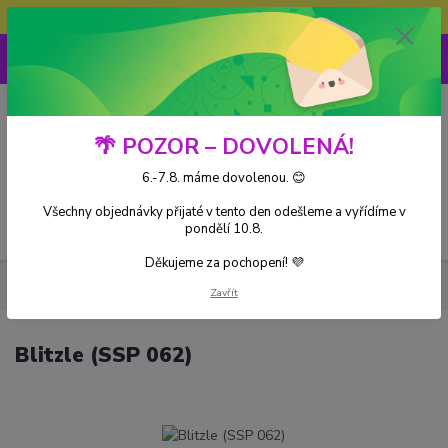
Doprava ZDARMA při nákupu nad 3000Kč
0
0 Kč
🌴 POZOR – DOVOLENÁ!
6.-7.8. máme dovolenou. 😊
Všechny objednávky přijaté v tento den odešleme a vyřídíme v
Menu
pondělí 10.8.
Děkujeme za pochopení! 💜
Kusové karty
Blitzle (SSP 062)
Zavřít
Blitzle (SSP 062)