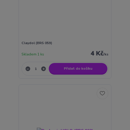
Claydol (BRS 059)
4 Kč
Skladem 1 ks
/
ks
Přidat do košíku