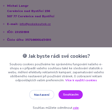
Michal Langr
Cerekvice nad Bystřicí 156
507 77 Cerekvice nad Bystřicí
E-mail:
info@pokekoutek.cz
IČO: 23153938
Číslo účtu: 3571660014/3030
🍪 Jak byste rádi své cookies?
Sociální sítě
Soubory cookies používáme ke správnému fungování našeho e-
shopu a v případě vašeho souhlasu také ke sledování statistik o
Instagram:
@pokekoutek.cz
webu, měření efektivity reklamních kampaní, zapamatování vašeho
oblíbeného nastavení při používání stránek, či zobrazení reklam
Facebook:
@PokeKoutek.cz
odpovídajících vašim preferencím.
Více k využití cookies
Souhlasím
Nastavení
Copyright 2026 PokeKoutek.cz. Všechna práva vyhrazena.
Souhlas můžete odmítnout
zde
.
Vytvořeno na
Eshop-rychle.cz