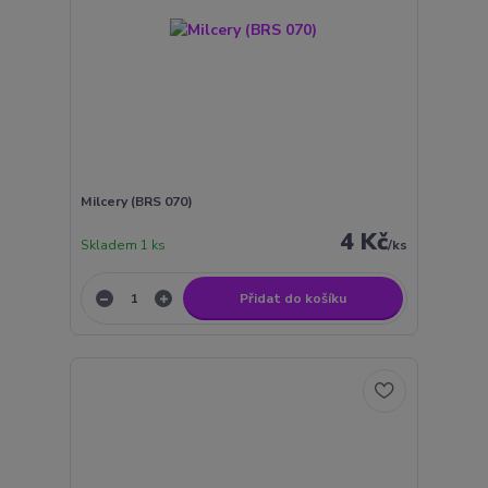
Milcery (BRS 070)
4 Kč
Skladem 1 ks
/
ks
Přidat do košíku