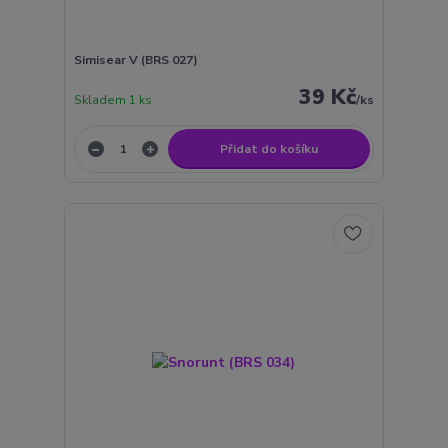
Simisear V (BRS 027)
39 Kč
Skladem 1 ks
/
ks
Přidat do košíku