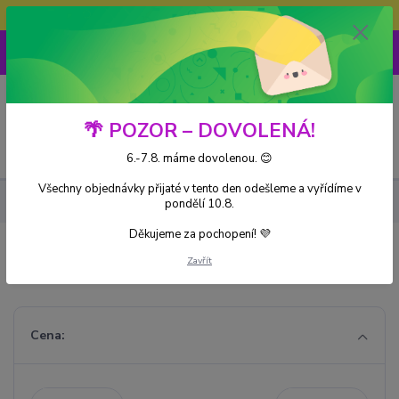
Doprava ZDARMA při nákupu nad 3000Kč
0
0 Kč
🌴 POZOR – DOVOLENÁ!
Menu
6.-7.8. máme dovolenou. 😊
Všechny objednávky přijaté v tento den odešleme a vyřídíme v
Kusové karty
Sword & Shield
Brilliant Stars
pondělí 10.8.
Děkujeme za pochopení! 💜
Brilliant Stars
Zavřít
Cena: