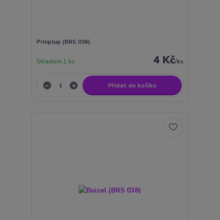
Prinplup (BRS 036)
4 Kč
Skladem 1 ks
/
ks
Přidat do košíku