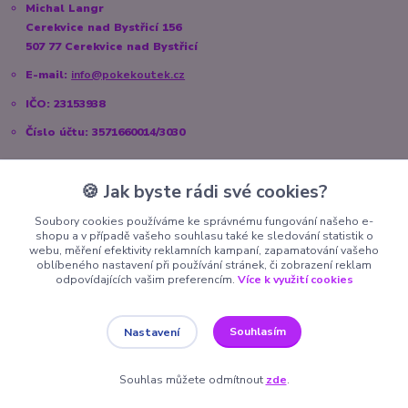
Michal Langr
Cerekvice nad Bystřicí 156
507 77 Cerekvice nad Bystřicí
E-mail:
info@pokekoutek.cz
IČO: 23153938
Číslo účtu: 3571660014/3030
🍪 Jak byste rádi své cookies?
Sociální sítě
Soubory cookies používáme ke správnému fungování našeho e-
shopu a v případě vašeho souhlasu také ke sledování statistik o
Instagram:
@pokekoutek.cz
webu, měření efektivity reklamních kampaní, zapamatování vašeho
oblíbeného nastavení při používání stránek, či zobrazení reklam
Facebook:
@PokeKoutek.cz
odpovídajících vašim preferencím.
Více k využití cookies
Souhlasím
Nastavení
Copyright 2026 PokeKoutek.cz. Všechna práva vyhrazena.
Souhlas můžete odmítnout
zde
.
Vytvořeno na
Eshop-rychle.cz