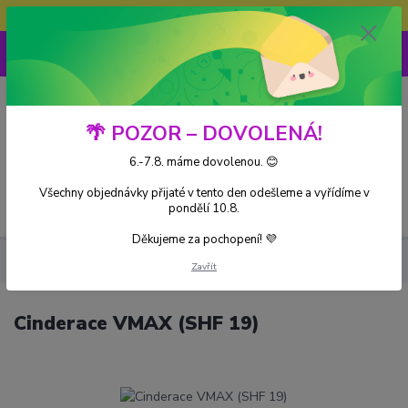
Doprava ZDARMA při nákupu nad 3000Kč
0
0 Kč
🌴 POZOR – DOVOLENÁ!
6.-7.8. máme dovolenou. 😊
Všechny objednávky přijaté v tento den odešleme a vyřídíme v
Menu
pondělí 10.8.
Děkujeme za pochopení! 💜
Kusové karty
Cinderace VMAX (SHF 19)
Zavřít
Cinderace VMAX (SHF 19)