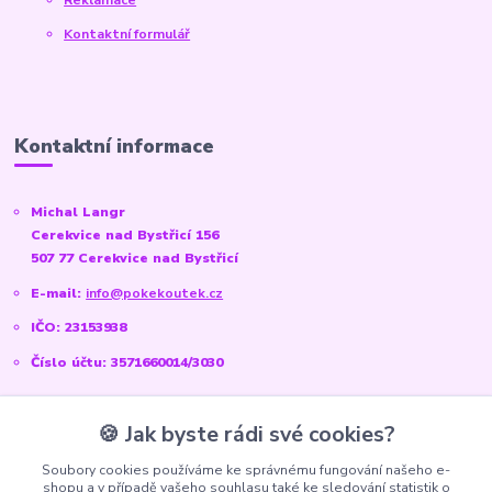
Kontaktní formulář
Kontaktní informace
Michal Langr
Cerekvice nad Bystřicí 156
507 77 Cerekvice nad Bystřicí
E-mail:
info@pokekoutek.cz
IČO: 23153938
Číslo účtu: 3571660014/3030
🍪 Jak byste rádi své cookies?
Sociální sítě
Soubory cookies používáme ke správnému fungování našeho e-
shopu a v případě vašeho souhlasu také ke sledování statistik o