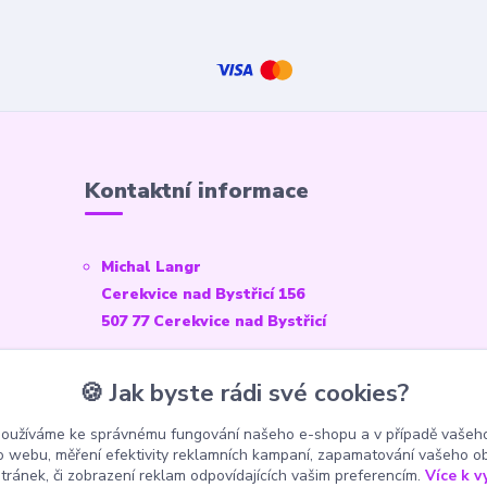
Kontaktní informace
Michal Langr
Cerekvice nad Bystřicí 156
507 77 Cerekvice nad Bystřicí
E-mail:
info@pokekoutek.cz
🍪 Jak byste rádi své cookies?
IČO: 23153938
používáme ke správnému fungování našeho e-shopu a v případě vašeho
Číslo účtu: 3571660014/3030
k o webu, měření efektivity reklamních kampaní, zapamatování vašeho o
stránek, či zobrazení reklam odpovídajících vašim preferencím.
Více k v