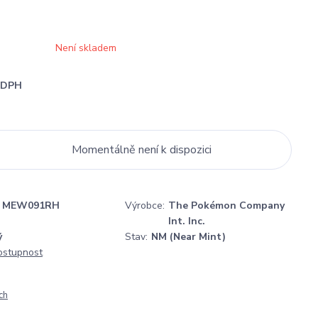
Není skladem
i DPH
Momentálně není k dispozici
MEW091RH
Výrobce:
The Pokémon Company
Int. Inc.
ý
Stav:
NM (Near Mint)
dostupnost
ch