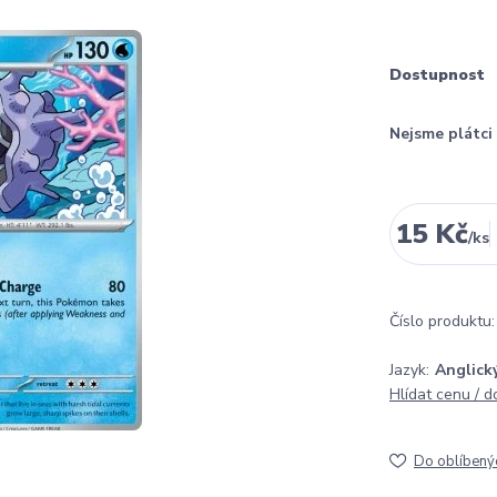
Dostupnost
Nejsme plátc
15 Kč
/
ks
Číslo produktu:
Jazyk:
Anglick
Hlídat cenu / 
Do oblíbený