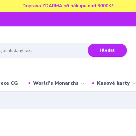
Doprava ZDARMA při nákupu nad 3000Kč
Hledat
iece CG
World’s Monarchs
Kusové karty