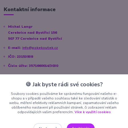
Kontaktní informace
Michal Langr
Cerekvice nad Bystřicí 156
507 77 Cerekvice nad Bystřicí
E-mail:
info@pokekoutek.cz
IČO: 23153938
Číslo účtu: 3571660014/3030
🍪 Jak byste rádi své cookies?
Sociální sítě
Soubory cookies používáme ke správnému fungování našeho e-
shopu a v případě vašeho souhlasu také ke sledování statistik o
Instagram:
@pokekoutek.cz
webu, měření efektivity reklamních kampaní, zapamatování vašeho
oblíbeného nastavení při používání stránek, či zobrazení reklam
Facebook:
@PokeKoutek.cz
odpovídajících vašim preferencím.
Více k využití cookies