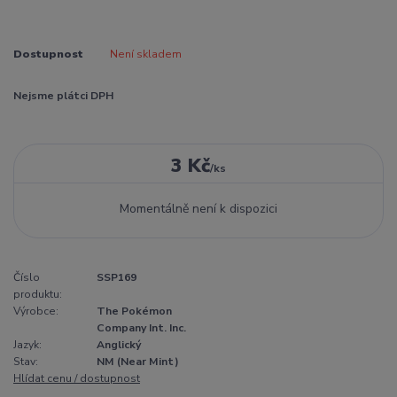
Dostupnost
Není skladem
Nejsme plátci DPH
3 Kč
/
ks
Momentálně není k dispozici
Číslo
SSP169
produktu:
Výrobce:
The Pokémon
Company Int. Inc.
Jazyk:
Anglický
Stav:
NM (Near Mint)
Hlídat cenu / dostupnost