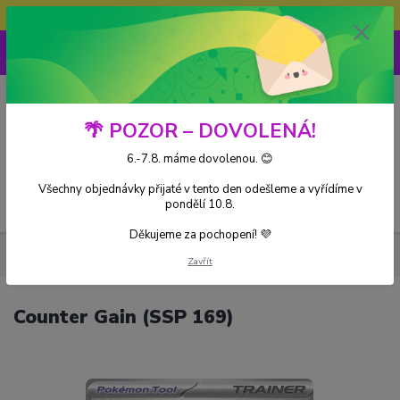
Doprava ZDARMA při nákupu nad 3000Kč
0
0 Kč
🌴 POZOR – DOVOLENÁ!
6.-7.8. máme dovolenou. 😊
Všechny objednávky přijaté v tento den odešleme a vyřídíme v
Menu
pondělí 10.8.
Děkujeme za pochopení! 💜
Kusové karty
Counter Gain (SSP 169)
Zavřít
Counter Gain (SSP 169)