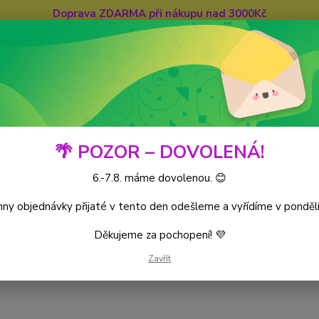
Doprava ZDARMA při nákupu nad 3000Kč
Hledat
🌴 POZOR – DOVOLENÁ!
6.-7.8. máme dovolenou. 😊
iece CG
World’s Monarchs
Kusové karty
ny objednávky přijaté v tento den odešleme a vyřídíme v pondělí
Děkujeme za pochopení! 💜
Zavřít