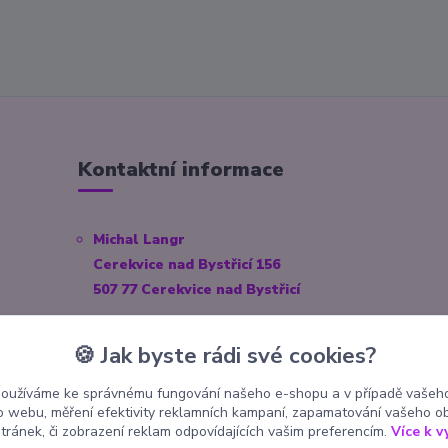
Kontaktní informace
Michal Langr
Cerekvice nad Bystřicí 156
507 77 Cerekvice nad Bystřicí
E-mail:
info@pokekoutek.cz
🍪 Jak byste rádi své cookies?
IČO: 23153938
používáme ke správnému fungování našeho e-shopu a v případě vašeho
Číslo účtu: 3571660014/3030
k o webu, měření efektivity reklamních kampaní, zapamatování vašeho o
stránek, či zobrazení reklam odpovídajících vašim preferencím.
Více k v