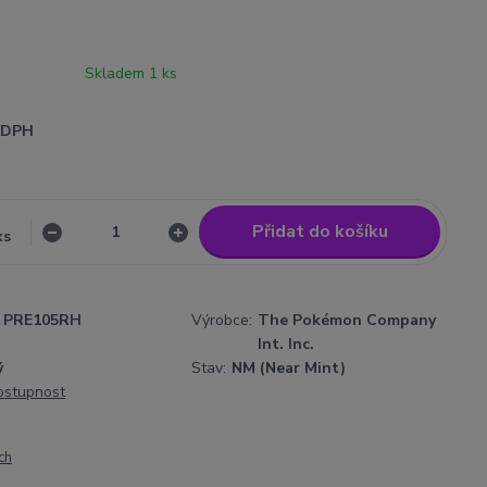
Skladem 1 ks
i DPH
Přidat do košíku
ks
PRE105RH
Výrobce:
The Pokémon Company
Int. Inc.
ý
Stav:
NM (Near Mint)
dostupnost
ch