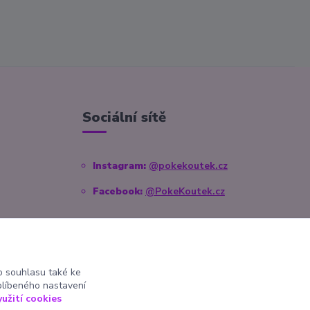
Sociální sítě
Instagram:
@pokekoutek.cz
Facebook:
@PokeKoutek.cz
 souhlasu také ke
blíbeného nastavení
yužití cookies