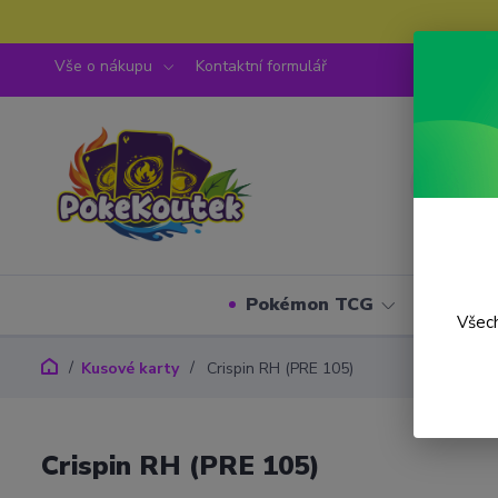
Vše o nákupu
Kontaktní formulář
Pokémon TCG
One P
Všech
Kusové karty
Crispin RH (PRE 105)
Crispin RH (PRE 105)