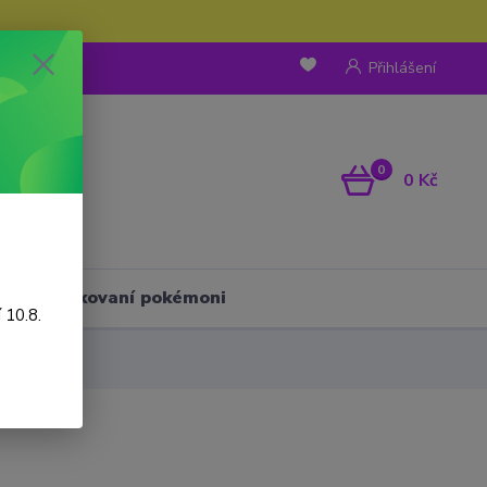
Přihlášení
0
0 Kč
Háčkovaní pokémoni
 10.8.