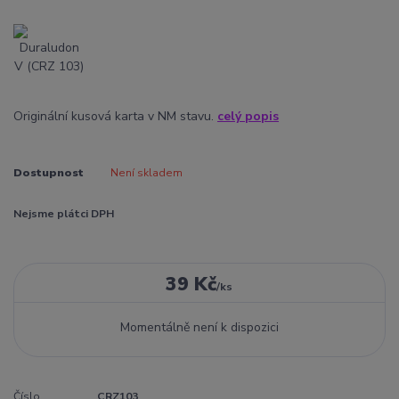
Originální kusová karta v NM stavu.
celý popis
Dostupnost
Není skladem
Nejsme plátci DPH
39 Kč
/
ks
Momentálně není k dispozici
Číslo
CRZ103