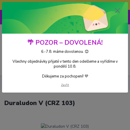
Doprava ZDARMA při nákupu nad 3000Kč
0
0 Kč
🌴 POZOR – DOVOLENÁ!
6.-7.8. máme dovolenou. 😊
Všechny objednávky přijaté v tento den odešleme a vyřídíme v
Menu
pondělí 10.8.
Děkujeme za pochopení! 💜
Kusové karty
Duraludon V (CRZ 103)
Zavřít
Duraludon V (CRZ 103)