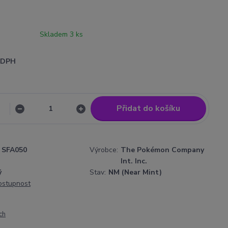
Skladem 3 ks
i DPH
Přidat do košíku
SFA050
Výrobce:
The Pokémon Company
Int. Inc.
ý
Stav:
NM (Near Mint)
dostupnost
ch