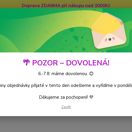
Doprava ZDARMA při nákupu nad 3000Kč
Hledat
🌴 POZOR – DOVOLENÁ!
6.-7.8. máme dovolenou. 😊
iece CG
World’s Monarchs
Kusové karty
ny objednávky přijaté v tento den odešleme a vyřídíme v pondělí
Děkujeme za pochopení! 💜
Zavřít