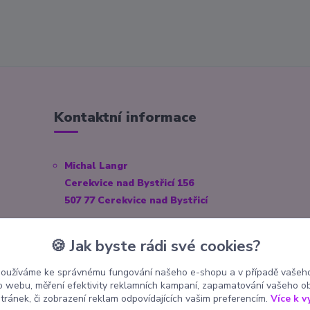
Kontaktní informace
Michal Langr
Cerekvice nad Bystřicí 156
507 77 Cerekvice nad Bystřicí
E-mail:
info@pokekoutek.cz
🍪 Jak byste rádi své cookies?
IČO: 23153938
používáme ke správnému fungování našeho e-shopu a v případě vašeho
Číslo účtu: 3571660014/3030
k o webu, měření efektivity reklamních kampaní, zapamatování vašeho o
stránek, či zobrazení reklam odpovídajících vašim preferencím.
Více k v