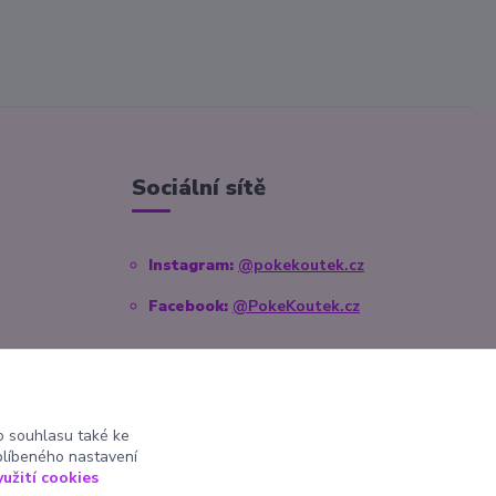
Sociální sítě
Instagram:
@pokekoutek.cz
Facebook:
@PokeKoutek.cz
 souhlasu také ke
blíbeného nastavení
yužití cookies