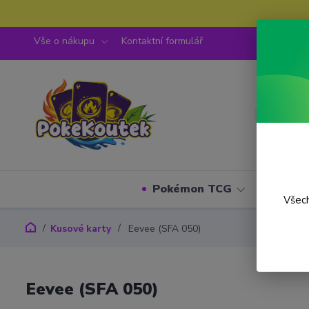
Vše o nákupu
Kontaktní formulář
Pokémon TCG
One P
Všech
Kusové karty
Eevee (SFA 050)
Eevee (SFA 050)