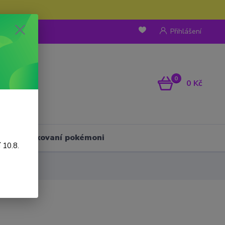
Přihlášení
0
0 Kč
Háčkovaní pokémoni
 10.8.