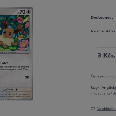
Dostupnost
Nejsme plátc
3 Kč
/
ks
Číslo produktu:
Jazyk:
Anglick
Hlídat cenu / 
Do oblíbený