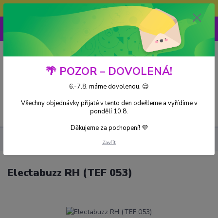
Doprava ZDARMA při nákupu nad 3000Kč
0
0 Kč
🌴 POZOR – DOVOLENÁ!
6.-7.8. máme dovolenou. 😊
Všechny objednávky přijaté v tento den odešleme a vyřídíme v
Menu
pondělí 10.8.
Děkujeme za pochopení! 💜
Kusové karty
Electabuzz RH (TEF 053)
Zavřít
Electabuzz RH (TEF 053)