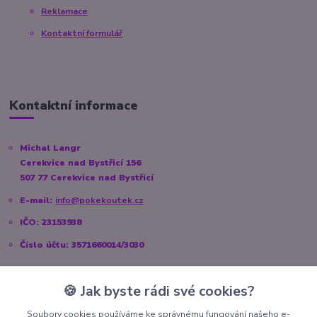
Reklamace
Kontaktní formulář
Kontaktní informace
Michal Langr
Cerekvice nad Bystřicí 156
507 77 Cerekvice nad Bystřicí
E-mail:
info@pokekoutek.cz
IČO: 23153938
Číslo účtu: 3571660014/3030
🍪 Jak byste rádi své cookies?
Sociální sítě
Soubory cookies používáme ke správnému fungování našeho e-