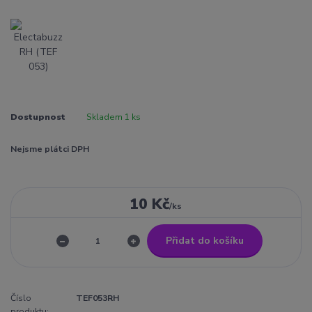
Dostupnost
Skladem 1 ks
Nejsme plátci DPH
10 Kč
/
ks
Přidat do košíku
Číslo
TEF053RH
produktu: