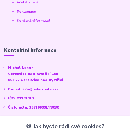
Vrátit zboží
Reklamace
Kontaktní formulář
Kontaktní informace
Michal Langr
Cerekvice nad Bystřicí 156
507 77 Cerekvice nad Bystřicí
E-mail:
info@pokekoutek.cz
IČO: 23153938
Číslo účtu: 3571660014/3030
🍪 Jak byste rádi své cookies?
Sociální sítě