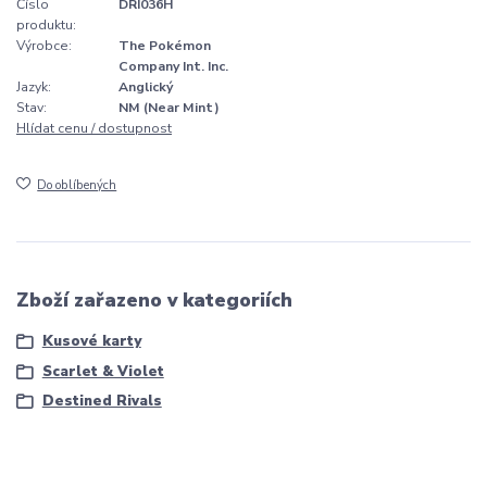
Číslo
DRI036H
produktu:
Výrobce:
The Pokémon
Company Int. Inc.
Jazyk:
Anglický
Stav:
NM (Near Mint)
Hlídat cenu / dostupnost
Do oblíbených
Zboží zařazeno v kategoriích
Kusové karty
Scarlet & Violet
Destined Rivals