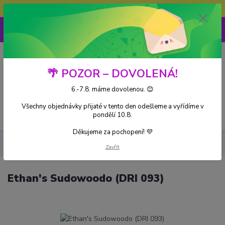
Doprava ZDARMA při nákupu nad 3000Kč
0
0 Kč
🌴 POZOR – DOVOLENÁ!
6.-7.8. máme dovolenou. 😊
Všechny objednávky přijaté v tento den odešleme a vyřídíme v
Menu
pondělí 10.8.
Děkujeme za pochopení! 💜
Kusové karty
Ethan's Sudowoodo (DRI 093)
Zavřít
Ethan's Sudowoodo (DRI 093)