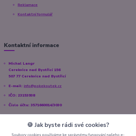
Reklamace
Kontaktní formulář
Kontaktní informace
Michal Langr
Cerekvice nad Bystřicí 156
507 77 Cerekvice nad Bystřicí
E-mail:
info@pokekoutek.cz
IČO: 23153938
Číslo účtu: 3571660014/3030
🍪 Jak byste rádi své cookies?
Sociální sítě
Soubory cookies používáme ke správnému fungování našeho e-