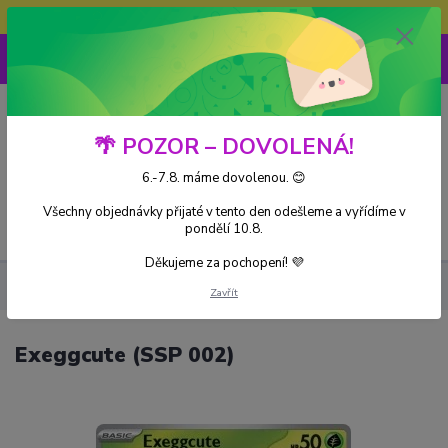
Doprava ZDARMA při nákupu nad 3000Kč
0
0 Kč
🌴 POZOR – DOVOLENÁ!
6.-7.8. máme dovolenou. 😊
Všechny objednávky přijaté v tento den odešleme a vyřídíme v
Menu
pondělí 10.8.
Děkujeme za pochopení! 💜
Kusové karty
Exeggcute (SSP 002)
Zavřít
Exeggcute (SSP 002)