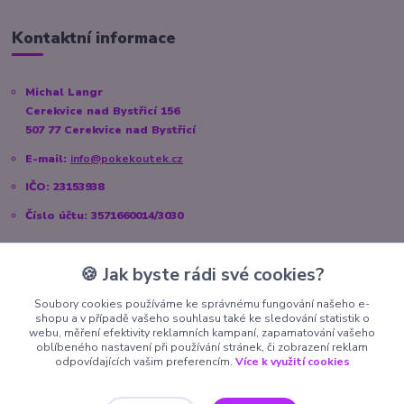
Kontaktní informace
Michal Langr
Cerekvice nad Bystřicí 156
507 77 Cerekvice nad Bystřicí
E-mail:
info@pokekoutek.cz
IČO: 23153938
Číslo účtu: 3571660014/3030
🍪 Jak byste rádi své cookies?
Sociální sítě
Soubory cookies používáme ke správnému fungování našeho e-
shopu a v případě vašeho souhlasu také ke sledování statistik o
Instagram:
@pokekoutek.cz
webu, měření efektivity reklamních kampaní, zapamatování vašeho
oblíbeného nastavení při používání stránek, či zobrazení reklam
Facebook:
@PokeKoutek.cz
odpovídajících vašim preferencím.
Více k využití cookies