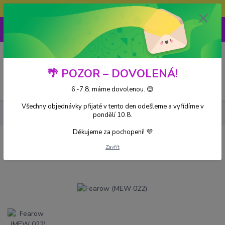
Doprava ZDARMA při nákupu nad 3000Kč
0
0 Kč
🌴 POZOR – DOVOLENÁ!
Menu
6.-7.8. máme dovolenou. 😊
Všechny objednávky přijaté v tento den odešleme a vyřídíme v
Kusové karty
Fearow (MEW 022)
pondělí 10.8.
Děkujeme za pochopení! 💜
Fearow (MEW 022)
Zavřít