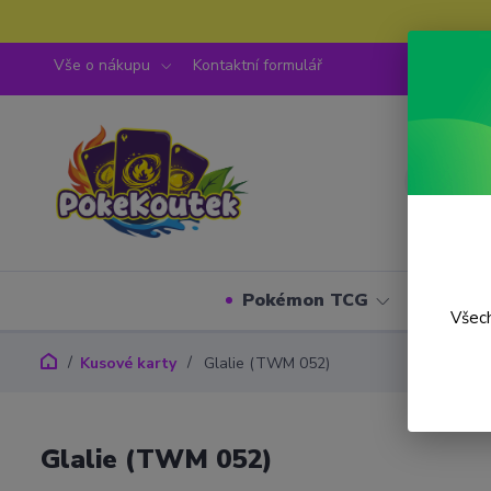
Vše o nákupu
Kontaktní formulář
Pokémon TCG
One P
Všech
Kusové karty
Glalie (TWM 052)
Glalie (TWM 052)