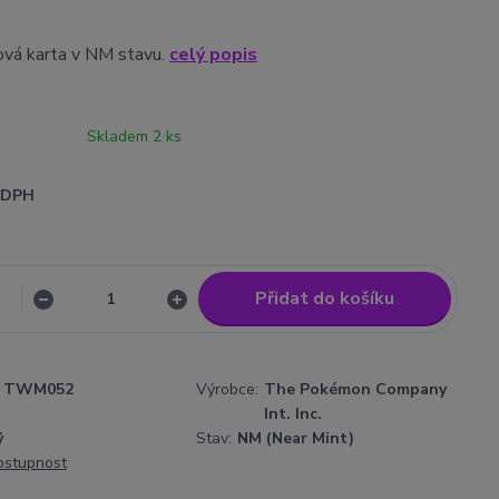
sová karta v NM stavu.
celý popis
Skladem 2 ks
i DPH
Přidat do košíku
TWM052
Výrobce:
The Pokémon Company
Int. Inc.
ý
Stav:
NM (Near Mint)
dostupnost