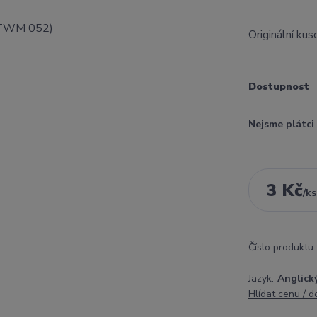
Originální ku
Dostupnost
Nejsme plátc
3 Kč
/
ks
Číslo produktu:
Jazyk:
Anglick
Hlídat cenu / 