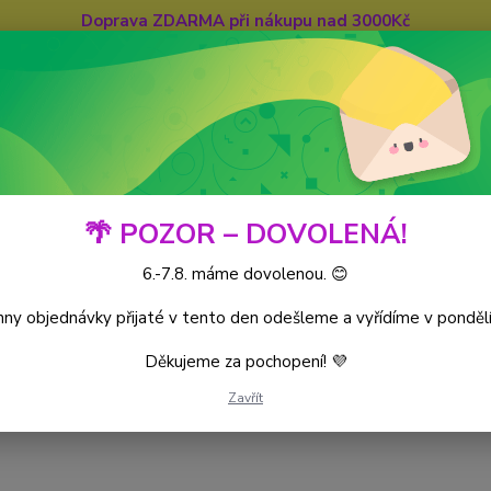
Doprava ZDARMA při nákupu nad 3000Kč
Hledat
🌴 POZOR – DOVOLENÁ!
6.-7.8. máme dovolenou. 😊
iece CG
World’s Monarchs
Kusové karty
ny objednávky přijaté v tento den odešleme a vyřídíme v pondělí
Děkujeme za pochopení! 💜
Zavřít