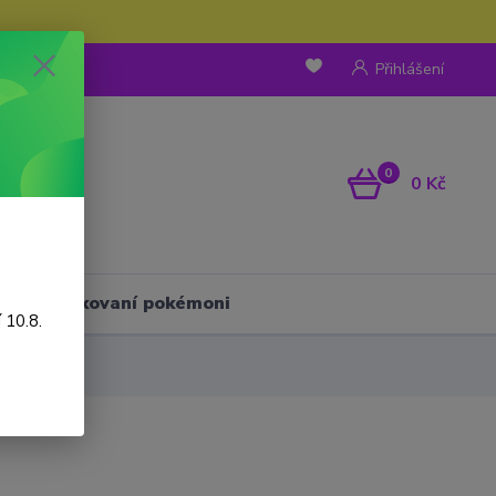
Přihlášení
0
0 Kč
Háčkovaní pokémoni
 10.8.