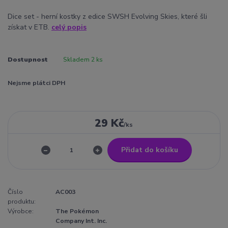
Dice set - herní kostky z edice SWSH Evolving Skies, které šli
získat v ETB.
celý popis
Dostupnost
Skladem 2 ks
Nejsme plátci DPH
29 Kč
/
ks
Přidat do košíku
Číslo
AC003
produktu:
Výrobce:
The Pokémon
Company Int. Inc.