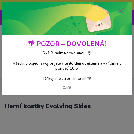
Doprava ZDARMA při nákupu nad 3000Kč
0
0 Kč
🌴 POZOR – DOVOLENÁ!
6.-7.8. máme dovolenou. 😊
Všechny objednávky přijaté v tento den odešleme a vyřídíme v
Menu
pondělí 10.8.
Děkujeme za pochopení! 💜
Pokémon TCG
Doplňky
Herní kostky Evolving Skies
Zavřít
Herní kostky Evolving Skies