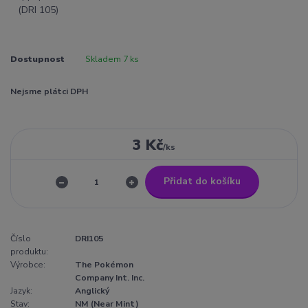
Dostupnost
Skladem 7 ks
Nejsme plátci DPH
3 Kč
/
ks
Přidat do košíku
Číslo
DRI105
produktu:
Výrobce:
The Pokémon
Company Int. Inc.
Jazyk:
Anglický
Stav:
NM (Near Mint)