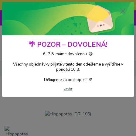
Doprava ZDARMA při nákupu nad 3000Kč
0
0 Kč
🌴 POZOR – DOVOLENÁ!
Menu
6.-7.8. máme dovolenou. 😊
Všechny objednávky přijaté v tento den odešleme a vyřídíme v
Kusové karty
Hippopotas (DRI 105)
pondělí 10.8.
Děkujeme za pochopení! 💜
Hippopotas (DRI 105)
Zavřít