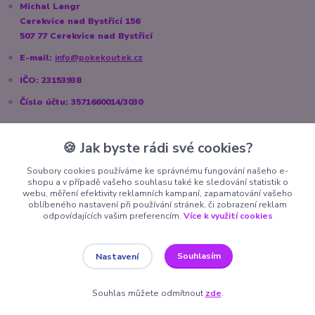
Michal Langr
Cerekvice nad Bystřicí 156
507 77 Cerekvice nad Bystřicí
E-mail:
info@pokekoutek.cz
IČO: 23153938
Číslo účtu: 3571660014/3030
🍪 Jak byste rádi své cookies?
Sociální sítě
Soubory cookies používáme ke správnému fungování našeho e-
shopu a v případě vašeho souhlasu také ke sledování statistik o
Instagram:
@pokekoutek.cz
webu, měření efektivity reklamních kampaní, zapamatování vašeho
oblíbeného nastavení při používání stránek, či zobrazení reklam
Facebook:
@PokeKoutek.cz
odpovídajících vašim preferencím.
Více k využití cookies
Souhlasím
Nastavení
Copyright 2026 PokeKoutek.cz. Všechna práva vyhrazena.
Souhlas můžete odmítnout
zde
.
Vytvořeno na
Eshop-rychle.cz