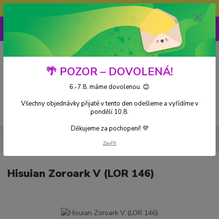
Doprava ZDARMA při nákupu nad 3000Kč
0
0 Kč
🌴 POZOR – DOVOLENÁ!
6.-7.8. máme dovolenou. 😊
Všechny objednávky přijaté v tento den odešleme a vyřídíme v
Menu
pondělí 10.8.
Děkujeme za pochopení! 💜
Kusové karty
Hisuian Zoroark V (LOR 146)
Zavřít
Hisuian Zoroark V (LOR 146)