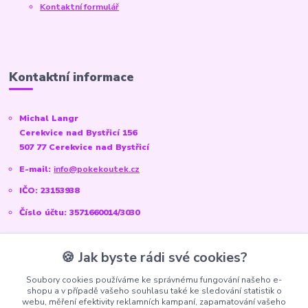
Kontaktní formulář
Kontaktní informace
Michal Langr
Cerekvice nad Bystřicí 156
507 77 Cerekvice nad Bystřicí
E-mail:
info@pokekoutek.cz
IČO: 23153938
Číslo účtu: 3571660014/3030
🍪 Jak byste rádi své cookies?
Sociální sítě
Soubory cookies používáme ke správnému fungování našeho e-
shopu a v případě vašeho souhlasu také ke sledování statistik o
Instagram:
@pokekoutek.cz
webu, měření efektivity reklamních kampaní, zapamatování vašeho