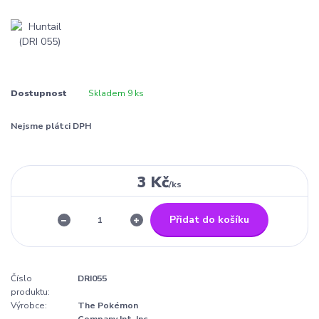
Dostupnost
Skladem 9 ks
Nejsme plátci DPH
3 Kč
/
ks
Přidat do košíku
Číslo
DRI055
produktu:
Výrobce:
The Pokémon