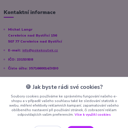
Kontaktní informace
Michal Langr
Cerekvice nad Bystřicí 156
507 77 Cerekvice nad Bystřicí
E-mail:
info@pokekoutek.cz
IČO: 23153938
Číslo účtu: 3571660014/3030
🍪 Jak byste rádi své cookies?
Sociální sítě
Soubory cookies používáme ke správnému fungování našeho e-
shopu a v případě vašeho souhlasu také ke sledování statistik o
Instagram:
@pokekoutek.cz
webu, měření efektivity reklamních kampaní, zapamatování vašeho
oblíbeného nastavení při používání stránek, či zobrazení reklam
Facebook:
@PokeKoutek.cz
odpovídajících vašim preferencím.
Více k využití cookies