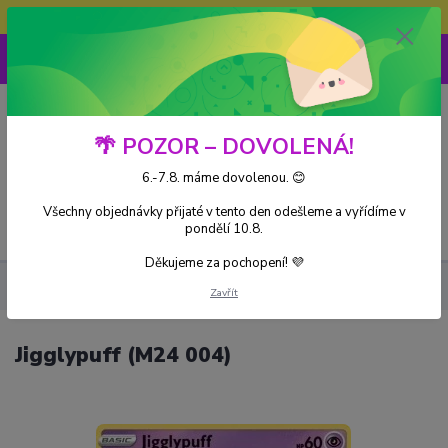
Doprava ZDARMA při nákupu nad 3000Kč
0
0 Kč
🌴 POZOR – DOVOLENÁ!
6.-7.8. máme dovolenou. 😊
Všechny objednávky přijaté v tento den odešleme a vyřídíme v
Menu
pondělí 10.8.
Děkujeme za pochopení! 💜
Kusové karty
Jigglypuff (M24 004)
Zavřít
Jigglypuff (M24 004)