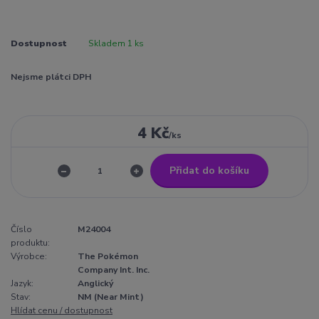
Dostupnost
Skladem 1 ks
Nejsme plátci DPH
4 Kč
/
ks
Přidat do košíku
Číslo
M24004
produktu:
Výrobce:
The Pokémon
Company Int. Inc.
Jazyk:
Anglický
Stav:
NM (Near Mint)
Hlídat cenu / dostupnost