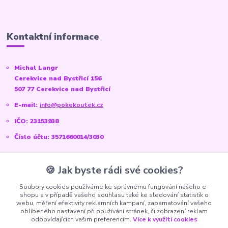
Kontaktní informace
Michal Langr
Cerekvice nad Bystřicí 156
507 77 Cerekvice nad Bystřicí
E-mail:
info@pokekoutek.cz
IČO: 23153938
Číslo účtu: 3571660014/3030
🍪 Jak byste rádi své cookies?
Sociální sítě
Soubory cookies používáme ke správnému fungování našeho e-
shopu a v případě vašeho souhlasu také ke sledování statistik o
Instagram:
@pokekoutek.cz
webu, měření efektivity reklamních kampaní, zapamatování vašeho
oblíbeného nastavení při používání stránek, či zobrazení reklam
Facebook:
@PokeKoutek.cz
odpovídajících vašim preferencím.
Více k využití cookies