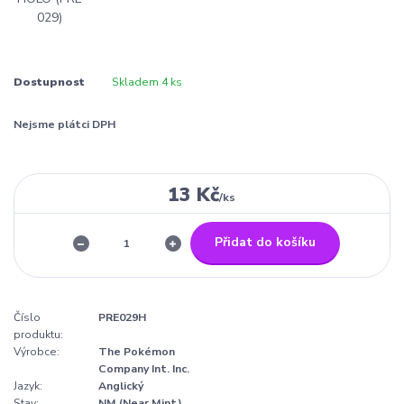
Dostupnost
Skladem 4 ks
Nejsme plátci DPH
13 Kč
/
ks
Přidat do košíku
Číslo
PRE029H
produktu:
Výrobce:
The Pokémon
Company Int. Inc.
Jazyk:
Anglický
Stav:
NM (Near Mint)