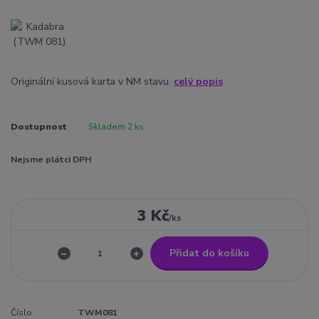
Originální kusová karta v NM stavu.
celý popis
Dostupnost
Skladem 2 ks
Nejsme plátci DPH
3 Kč
/
ks
Přidat do košíku
Číslo
TWM081