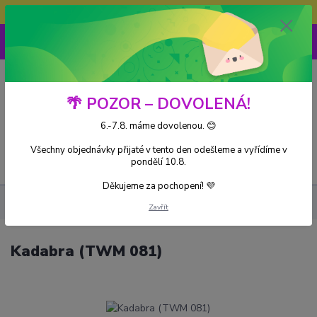
Doprava ZDARMA při nákupu nad 3000Kč
0
0 Kč
🌴 POZOR – DOVOLENÁ!
6.-7.8. máme dovolenou. 😊
Všechny objednávky přijaté v tento den odešleme a vyřídíme v
Menu
pondělí 10.8.
Děkujeme za pochopení! 💜
Kusové karty
Kadabra (TWM 081)
Zavřít
Kadabra (TWM 081)