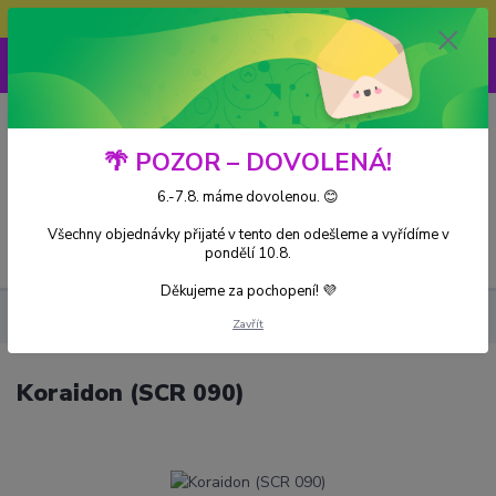
Doprava ZDARMA při nákupu nad 3000Kč
0
0 Kč
🌴 POZOR – DOVOLENÁ!
6.-7.8. máme dovolenou. 😊
Všechny objednávky přijaté v tento den odešleme a vyřídíme v
Menu
pondělí 10.8.
Děkujeme za pochopení! 💜
Kusové karty
Koraidon (SCR 090)
Zavřít
Koraidon (SCR 090)