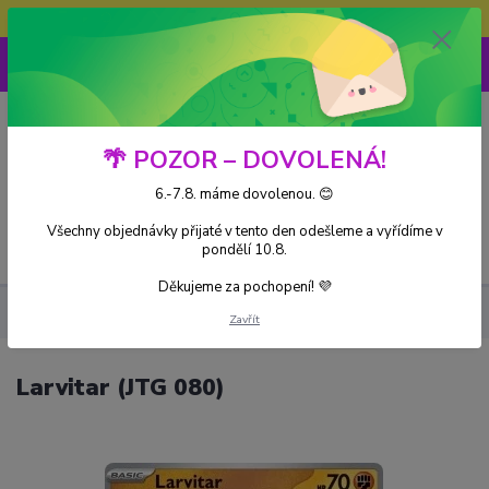
Doprava ZDARMA při nákupu nad 3000Kč
0
0 Kč
🌴 POZOR – DOVOLENÁ!
6.-7.8. máme dovolenou. 😊
Všechny objednávky přijaté v tento den odešleme a vyřídíme v
Menu
pondělí 10.8.
Děkujeme za pochopení! 💜
Kusové karty
Larvitar (JTG 080)
Zavřít
Larvitar (JTG 080)