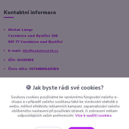
Kontaktní informace
Michal Langr
Cerekvice nad Bystřicí 156
507 77 Cerekvice nad Bystřicí
E-mail:
info@pokekoutek.cz
IČO: 23153938
Číslo účtu: 3571660014/3030
🍪 Jak byste rádi své cookies?
Sociální sítě
Soubory cookies používáme ke správnému fungování našeho e-
shopu a v případě vašeho souhlasu také ke sledování statistik o
Instagram:
@pokekoutek.cz
webu, měření efektivity reklamních kampaní, zapamatování vašeho
oblíbeného nastavení při používání stránek, či zobrazení reklam
Facebook:
@PokeKoutek.cz
odpovídajících vašim preferencím.
Více k využití cookies