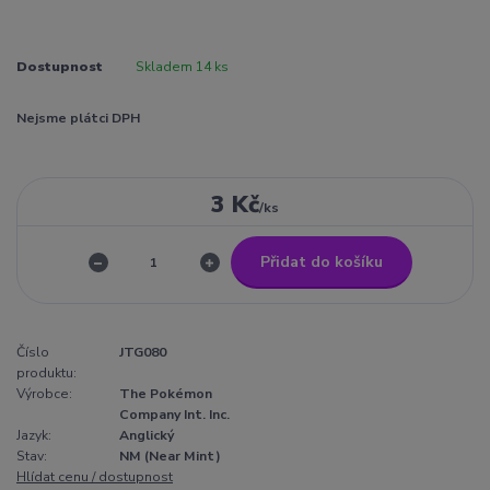
Dostupnost
Skladem 14 ks
Nejsme plátci DPH
3 Kč
/
ks
Přidat do košíku
Číslo
JTG080
produktu:
Výrobce:
The Pokémon
Company Int. Inc.
Jazyk:
Anglický
Stav:
NM (Near Mint)
Hlídat cenu / dostupnost