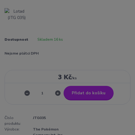
Dostupnost
Skladem 16 ks
Nejsme plátci DPH
3 Kč
/
ks
Přidat do košíku
Číslo
JTG035
produktu:
Výrobce:
The Pokémon