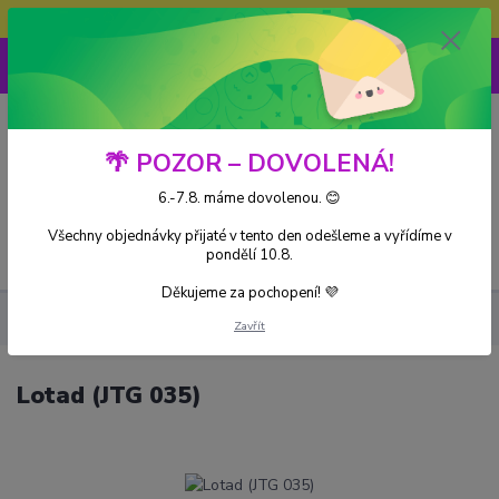
Doprava ZDARMA při nákupu nad 3000Kč
0
0 Kč
🌴 POZOR – DOVOLENÁ!
6.-7.8. máme dovolenou. 😊
Všechny objednávky přijaté v tento den odešleme a vyřídíme v
Menu
pondělí 10.8.
Děkujeme za pochopení! 💜
Kusové karty
Lotad (JTG 035)
Zavřít
Lotad (JTG 035)