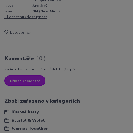
Company Int. Inc.
Jazyk:
Anglický
Stav:
NM (Near Mint)
Hlídat cenu / dostupnost
Do oblíbených
Komentáře
0
Zatím nikdo komentář nepřidal. Buďte první.
Přidat komentář
Zboží zařazeno v kategoriích
Kusové karty
Scarlet & Violet
Journey Together