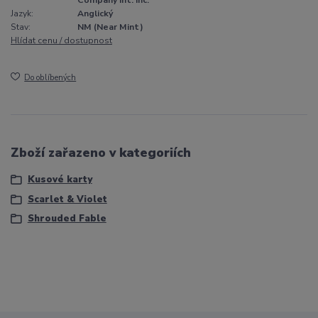
Company Int. Inc.
Jazyk:
Anglický
Stav:
NM (Near Mint)
Hlídat cenu / dostupnost
Do oblíbených
Zboží zařazeno v kategoriích
Kusové karty
Scarlet & Violet
Shrouded Fable