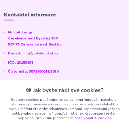
Kontaktní informace
Michal Langr
Cerekvice nad Bystřicí 156
507 77 Cerekvice nad Bystřicí
E-mail:
info@pokekoutek.cz
IČO: 23153938
Číslo účtu: 3571660014/3030
🍪 Jak byste rádi své cookies?
Sociální sítě
Soubory cookies používáme ke správnému fungování našeho e-
shopu a v případě vašeho souhlasu také ke sledování statistik o
Instagram:
@pokekoutek.cz
webu, měření efektivity reklamních kampaní, zapamatování vašeho
oblíbeného nastavení při používání stránek, či zobrazení reklam
Facebook:
@PokeKoutek.cz
odpovídajících vašim preferencím.
Více k využití cookies