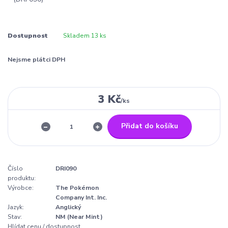
Dostupnost
Skladem 13 ks
Nejsme plátci DPH
3 Kč
/
ks
Přidat do košíku
Číslo
DRI090
produktu:
Výrobce:
The Pokémon
Company Int. Inc.
Jazyk:
Anglický
Stav:
NM (Near Mint)
Hlídat cenu / dostupnost