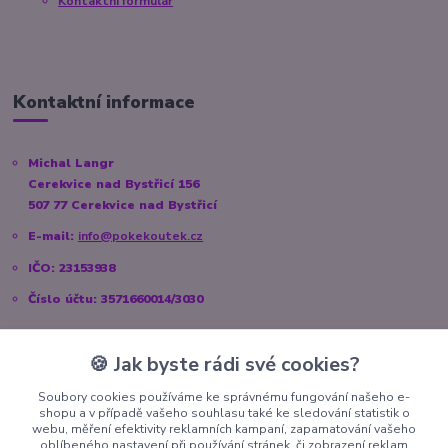
Kontaktní formulář
Kontaktní informace
Michal Langr
Cerekvice nad Bystřicí 156
507 77 Cerekvice nad Bystřicí
E-mail:
info@pokekoutek.cz
IČO: 23153938
Číslo účtu: 3571660014/3030
🍪 Jak byste rádi své cookies?
Sociální sítě
Soubory cookies používáme ke správnému fungování našeho e-
shopu a v případě vašeho souhlasu také ke sledování statistik o
Instagram:
@pokekoutek.cz
webu, měření efektivity reklamních kampaní, zapamatování vašeho
oblíbeného nastavení při používání stránek, či zobrazení reklam