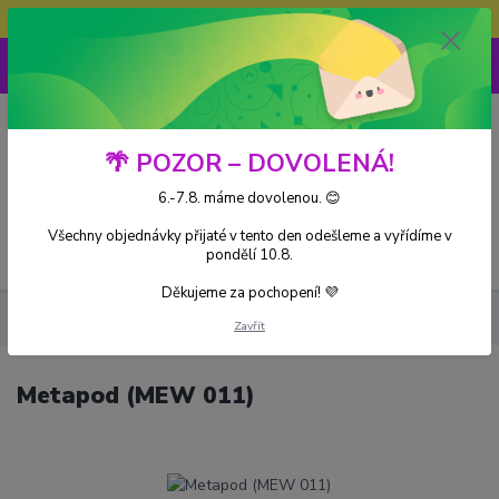
Doprava ZDARMA při nákupu nad 3000Kč
0
0 Kč
🌴 POZOR – DOVOLENÁ!
6.-7.8. máme dovolenou. 😊
Všechny objednávky přijaté v tento den odešleme a vyřídíme v
Menu
pondělí 10.8.
Děkujeme za pochopení! 💜
Kusové karty
Metapod (MEW 011)
Zavřít
Metapod (MEW 011)