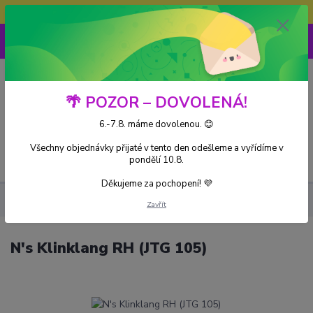
Doprava ZDARMA při nákupu nad 3000Kč
0
0 Kč
🌴 POZOR – DOVOLENÁ!
6.-7.8. máme dovolenou. 😊
Všechny objednávky přijaté v tento den odešleme a vyřídíme v
Menu
pondělí 10.8.
Děkujeme za pochopení! 💜
Kusové karty
N's Klinklang RH (JTG 105)
Zavřít
N's Klinklang RH (JTG 105)