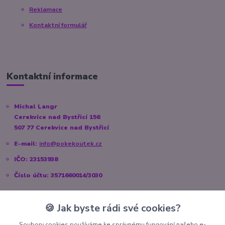
Reklamace
Kontaktní formulář
Kontaktní informace
Michal Langr
Cerekvice nad Bystřicí 156
507 77 Cerekvice nad Bystřicí
E-mail:
info@pokekoutek.cz
IČO: 23153938
Číslo účtu: 3571660014/3030
🍪 Jak byste rádi své cookies?
Sociální sítě
Soubory cookies používáme ke správnému fungování našeho e-