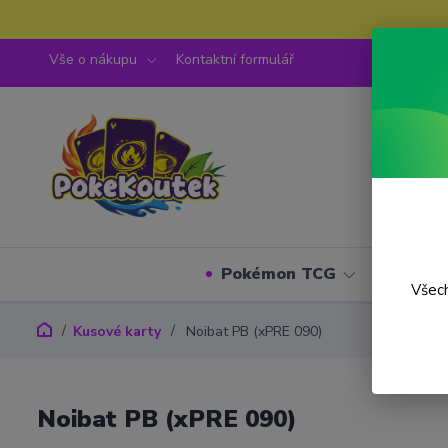
Vše o nákupu
Kontaktní formulář
Pokémon TCG
One P
Všech
Kusové karty
Noibat PB (xPRE 090)
Noibat PB (xPRE 090)