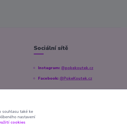
Sociální sítě
Instagram:
@pokekoutek.cz
Facebook:
@PokeKoutek.cz
 souhlasu také ke
blíbeného nastavení
yužití cookies