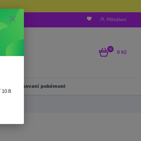
Přihlášení
0
0 Kč
Háčkovaní pokémoni
 10.8.