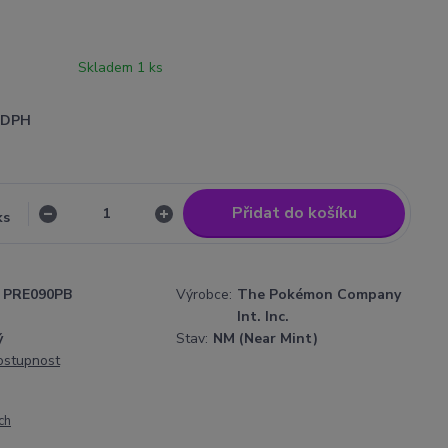
Skladem 1 ks
i DPH
Přidat do košíku
ks
PRE090PB
Výrobce:
The Pokémon Company
Int. Inc.
ý
Stav:
NM (Near Mint)
dostupnost
ch