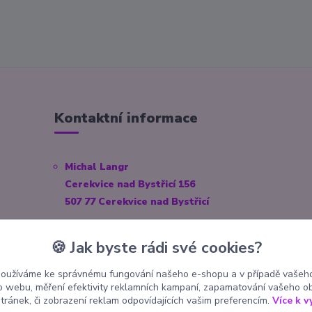
Kontaktní informace
Michal Langr
Cerekvice nad Bystřicí 156
507 77 Cerekvice nad Bystřicí
E-mail:
info@pokekoutek.cz
🍪 Jak byste rádi své cookies?
IČO: 23153938
používáme ke správnému fungování našeho e-shopu a v případě vašeho
Číslo účtu: 3571660014/3030
k o webu, měření efektivity reklamních kampaní, zapamatování vašeho o
stránek, či zobrazení reklam odpovídajících vašim preferencím.
Více k v