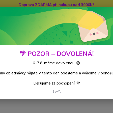
Doprava ZDARMA při nákupu nad 3000Kč
Hledat
🌴 POZOR – DOVOLENÁ!
6.-7.8. máme dovolenou. 😊
iece CG
World’s Monarchs
Kusové karty
ny objednávky přijaté v tento den odešleme a vyřídíme v pondělí
Děkujeme za pochopení! 💜
Zavřít