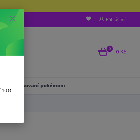
Přihlášení
0
0 Kč
Háčkovaní pokémoni
 10.8.