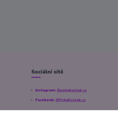
Sociální sítě
Instagram:
@pokekoutek.cz
Facebook:
@PokeKoutek.cz