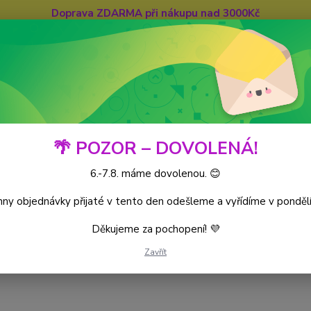
Doprava ZDARMA při nákupu nad 3000Kč
Hledat
🌴 POZOR – DOVOLENÁ!
6.-7.8. máme dovolenou. 😊
iece CG
World’s Monarchs
Kusové karty
ny objednávky přijaté v tento den odešleme a vyřídíme v pondělí
Děkujeme za pochopení! 💜
ks
Zavřít