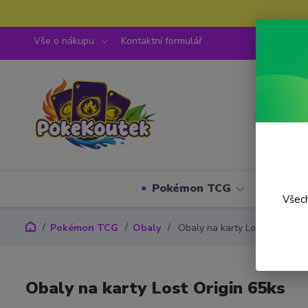
Vše o nákupu
Kontaktní formulář
Pokémon TCG
One P
Všech
Pokémon TCG
Obaly
Obaly na karty Lost Origin 65
Obaly na karty Lost Origin 65ks