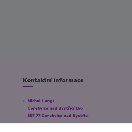
Kontaktní informace
Michal Langr
Cerekvice nad Bystřicí 156
507 77 Cerekvice nad Bystřicí
E-mail:
info@pokekoutek.cz