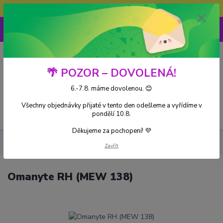
Doprava ZDARMA při nákupu nad 3000Kč
0
0 Kč
🌴 POZOR – DOVOLENÁ!
6.-7.8. máme dovolenou. 😊
Všechny objednávky přijaté v tento den odešleme a vyřídíme v
Menu
pondělí 10.8.
Děkujeme za pochopení! 💜
Kusové karty
Omanyte RH (MEW 138)
Zavřít
Omanyte RH (MEW 138)