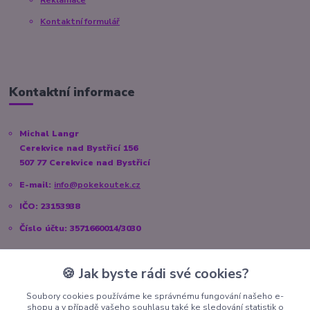
Kontaktní formulář
Kontaktní informace
Michal Langr
Cerekvice nad Bystřicí 156
507 77 Cerekvice nad Bystřicí
E-mail:
info@pokekoutek.cz
IČO: 23153938
Číslo účtu: 3571660014/3030
🍪 Jak byste rádi své cookies?
Sociální sítě
Soubory cookies používáme ke správnému fungování našeho e-
shopu a v případě vašeho souhlasu také ke sledování statistik o