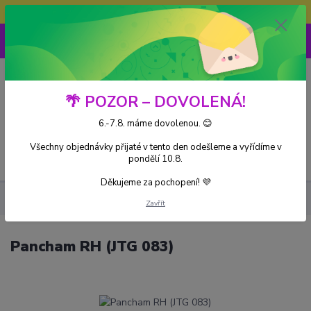
Doprava ZDARMA při nákupu nad 3000Kč
0
0 Kč
🌴 POZOR – DOVOLENÁ!
6.-7.8. máme dovolenou. 😊
Všechny objednávky přijaté v tento den odešleme a vyřídíme v
Menu
pondělí 10.8.
Děkujeme za pochopení! 💜
Kusové karty
Pancham RH (JTG 083)
Zavřít
Pancham RH (JTG 083)