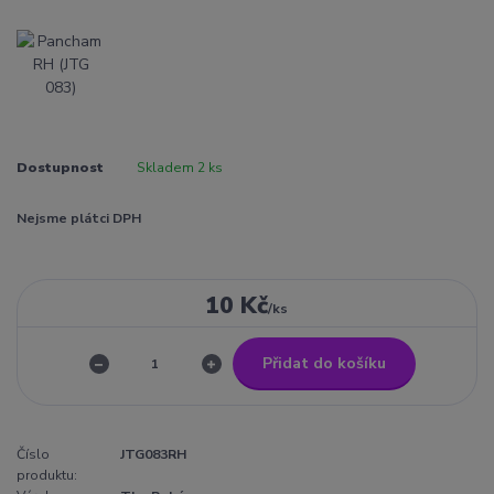
Dostupnost
Skladem 2 ks
Nejsme plátci DPH
10 Kč
/
ks
Přidat do košíku
Číslo
JTG083RH
produktu: