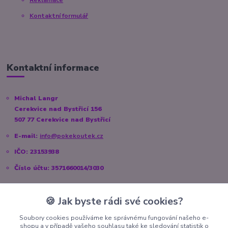
Kontaktní formulář
Kontaktní informace
Michal Langr
Cerekvice nad Bystřicí 156
507 77 Cerekvice nad Bystřicí
E-mail:
info@pokekoutek.cz
IČO: 23153938
Číslo účtu: 3571660014/3030
🍪 Jak byste rádi své cookies?
Sociální sítě
Soubory cookies používáme ke správnému fungování našeho e-
shopu a v případě vašeho souhlasu také ke sledování statistik o