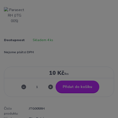
Dostupnost
Skladem 4 ks
Nejsme plátci DPH
10 Kč
/
ks
Přidat do košíku
Číslo
JTG005RH
produktu: