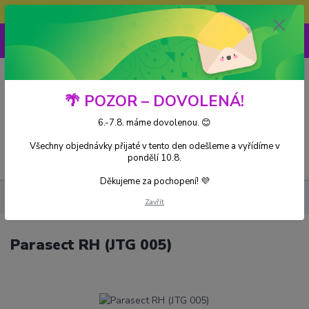
Doprava ZDARMA při nákupu nad 3000Kč
0
0 Kč
🌴 POZOR – DOVOLENÁ!
6.-7.8. máme dovolenou. 😊
Všechny objednávky přijaté v tento den odešleme a vyřídíme v
Menu
pondělí 10.8.
Děkujeme za pochopení! 💜
Kusové karty
Parasect RH (JTG 005)
Zavřít
Parasect RH (JTG 005)