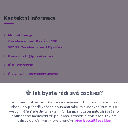
Kontaktní informace
Michal Langr
Cerekvice nad Bystřicí 156
507 77 Cerekvice nad Bystřicí
E-mail:
info@pokekoutek.cz
IČO: 23153938
Číslo účtu: 3571660014/3030
🍪 Jak byste rádi své cookies?
Sociální sítě
Soubory cookies používáme ke správnému fungování našeho e-
shopu a v případě vašeho souhlasu také ke sledování statistik o
Instagram:
@pokekoutek.cz
webu, měření efektivity reklamních kampaní, zapamatování vašeho
oblíbeného nastavení při používání stránek, či zobrazení reklam
Facebook:
@PokeKoutek.cz
odpovídajících vašim preferencím.
Více k využití cookies