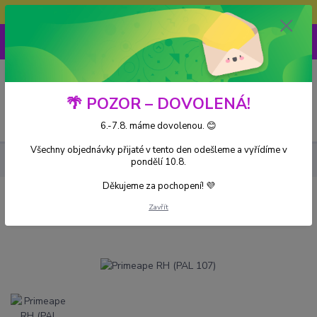
Doprava ZDARMA při nákupu nad 3000Kč
0
0 Kč
🌴 POZOR – DOVOLENÁ!
Menu
6.-7.8. máme dovolenou. 😊
Všechny objednávky přijaté v tento den odešleme a vyřídíme v
Kusové karty
Primeape RH (PAL 107)
pondělí 10.8.
Děkujeme za pochopení! 💜
Primeape RH (PAL 107)
Zavřít