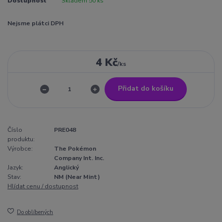
Dostupnost
Skladem 50 ks
Nejsme plátci DPH
4 Kč
/
ks
Přidat do košíku
Číslo
PRE048
produktu:
Výrobce:
The Pokémon
Company Int. Inc.
Jazyk:
Anglický
Stav:
NM (Near Mint)
Hlídat cenu / dostupnost
Do oblíbených