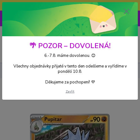
Doprava ZDARMA při nákupu nad 3000Kč
0
0 Kč
🌴 POZOR – DOVOLENÁ!
Menu
6.-7.8. máme dovolenou. 😊
Všechny objednávky přijaté v tento den odešleme a vyřídíme v
Kusové karty
Pupitar (PRE 048)
pondělí 10.8.
Děkujeme za pochopení! 💜
Pupitar (PRE 048)
Zavřít