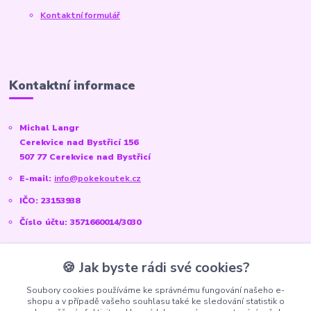
Kontaktní formulář
Kontaktní informace
Michal Langr
Cerekvice nad Bystřicí 156
507 77 Cerekvice nad Bystřicí
E-mail:
info@pokekoutek.cz
IČO: 23153938
Číslo účtu: 3571660014/3030
🍪 Jak byste rádi své cookies?
Sociální sítě
Soubory cookies používáme ke správnému fungování našeho e-
shopu a v případě vašeho souhlasu také ke sledování statistik o
Instagram:
@pokekoutek.cz