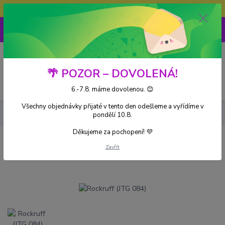
Doprava ZDARMA při nákupu nad 3000Kč
0
0 Kč
🌴 POZOR – DOVOLENÁ!
Menu
6.-7.8. máme dovolenou. 😊
Všechny objednávky přijaté v tento den odešleme a vyřídíme v
Kusové karty
Rockruff (JTG 084)
pondělí 10.8.
Děkujeme za pochopení! 💜
Rockruff (JTG 084)
Zavřít