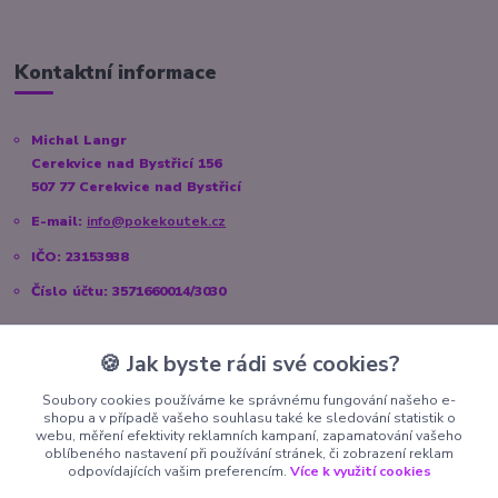
Kontaktní informace
Michal Langr
Cerekvice nad Bystřicí 156
507 77 Cerekvice nad Bystřicí
E-mail:
info@pokekoutek.cz
IČO: 23153938
Číslo účtu: 3571660014/3030
🍪 Jak byste rádi své cookies?
Sociální sítě
Soubory cookies používáme ke správnému fungování našeho e-
shopu a v případě vašeho souhlasu také ke sledování statistik o
Instagram:
@pokekoutek.cz
webu, měření efektivity reklamních kampaní, zapamatování vašeho
oblíbeného nastavení při používání stránek, či zobrazení reklam
Facebook:
@PokeKoutek.cz
odpovídajících vašim preferencím.
Více k využití cookies