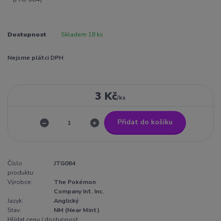
Dostupnost
Skladem 18 ks
Nejsme plátci DPH
3 Kč
/
ks
Přidat do košíku
Číslo
JTG084
produktu:
Výrobce:
The Pokémon
Company Int. Inc.
Jazyk:
Anglický
Stav:
NM (Near Mint)
Hlídat cenu / dostupnost