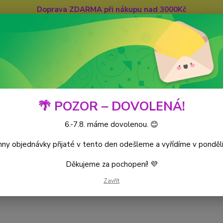
Doprava ZDARMA při nákupu nad 3000Kč
Hledat
🌴 POZOR – DOVOLENÁ!
6.-7.8. máme dovolenou. 😊
iece CG
World’s Monarchs
Kusové karty
ny objednávky přijaté v tento den odešleme a vyřídíme v pondělí
Děkujeme za pochopení! 💜
)
Zavřít