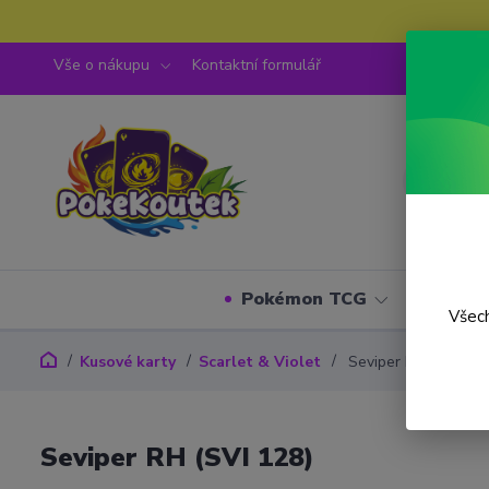
Vše o nákupu
Kontaktní formulář
Pokémon TCG
One P
Všech
Kusové karty
Scarlet & Violet
Seviper RH (SVI 128
Seviper RH (SVI 128)