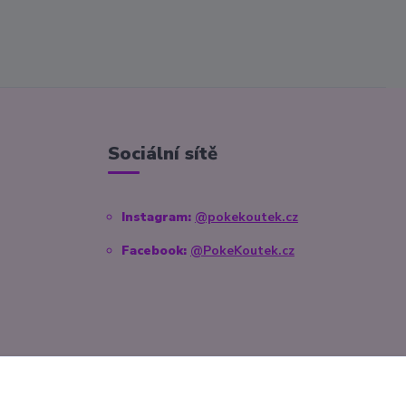
Sociální sítě
Instagram:
@pokekoutek.cz
Facebook:
@PokeKoutek.cz