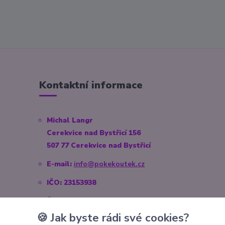
Kontaktní informace
Michal Langr
Cerekvice nad Bystřicí 156
507 77 Cerekvice nad Bystřicí
E-mail:
info@pokekoutek.cz
IČO: 23153938
Číslo účtu: 3571660014/3030
🍪 Jak byste rádi své cookies?