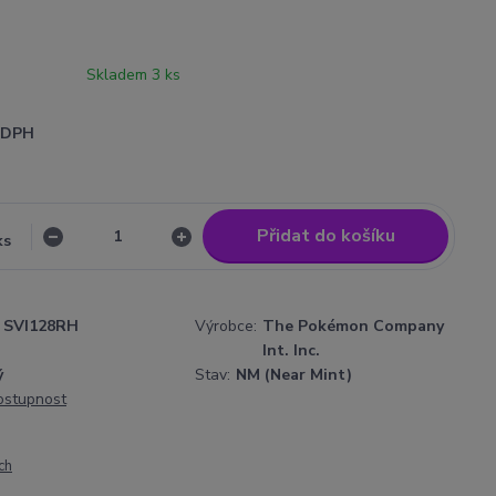
Skladem 3 ks
i DPH
Přidat do košíku
ks
SVI128RH
Výrobce:
The Pokémon Company
Int. Inc.
ý
Stav:
NM (Near Mint)
dostupnost
ch