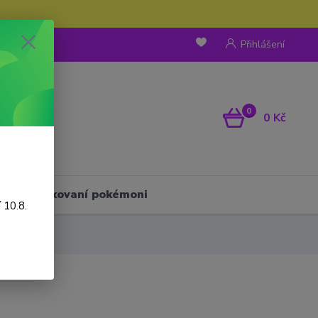
Přihlášení
0
0 Kč
Háčkovaní pokémoni
 10.8.