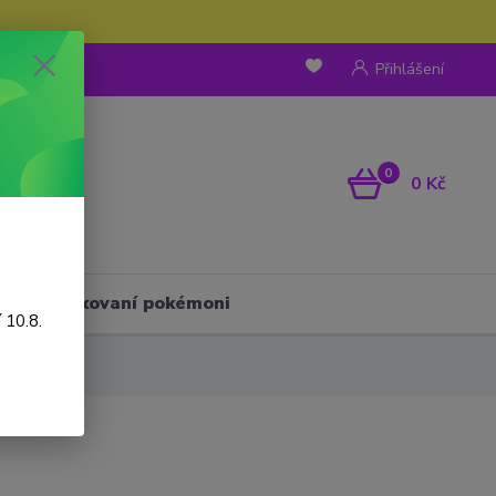
Přihlášení
0
0 Kč
Háčkovaní pokémoni
 10.8.