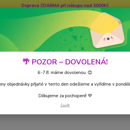
Doprava ZDARMA při nákupu nad 3000Kč
Hledat
🌴 POZOR – DOVOLENÁ!
6.-7.8. máme dovolenou. 😊
iece CG
World’s Monarchs
Kusové karty
ny objednávky přijaté v tento den odešleme a vyřídíme v pondělí
Děkujeme za pochopení! 💜
Zavřít