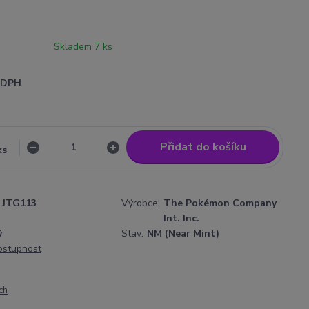
Skladem 7 ks
i DPH
Přidat do košíku
ks
JTG113
Výrobce:
The Pokémon Company
Int. Inc.
ý
Stav:
NM (Near Mint)
dostupnost
ch