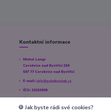
Kontaktní informace
Michal Langr
Cerekvice nad Bystřicí 156
507 77 Cerekvice nad Bystřicí
E-mail:
info@pokekoutek.cz
IČO: 23153938
Číslo účtu: 3571660014/3030
🍪 Jak byste rádi své cookies?