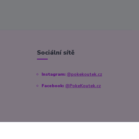
Sociální sítě
Instagram:
@pokekoutek.cz
Facebook:
@PokeKoutek.cz