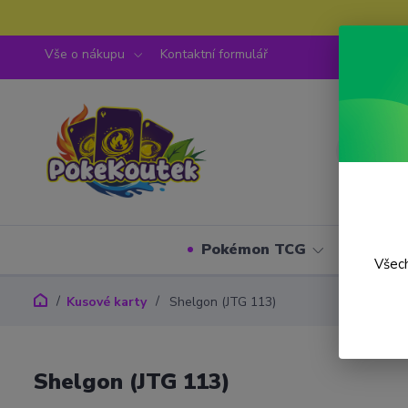
Vše o nákupu
Kontaktní formulář
Pokémon TCG
One P
Všech
Kusové karty
Shelgon (JTG 113)
Shelgon (JTG 113)