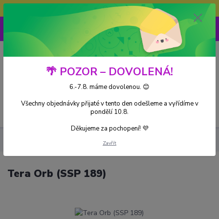
Doprava ZDARMA při nákupu nad 3000Kč
0
0 Kč
🌴 POZOR – DOVOLENÁ!
6.-7.8. máme dovolenou. 😊
Všechny objednávky přijaté v tento den odešleme a vyřídíme v
Menu
pondělí 10.8.
Děkujeme za pochopení! 💜
Kusové karty
Scarlet & Violet
Tera Orb (SSP 189)
Zavřít
Tera Orb (SSP 189)