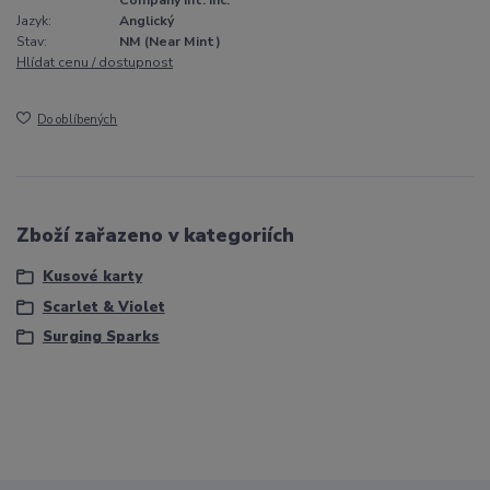
Company Int. Inc.
Jazyk:
Anglický
Stav:
NM (Near Mint)
Hlídat cenu / dostupnost
Do oblíbených
Zboží zařazeno v kategoriích
Kusové karty
Scarlet & Violet
Surging Sparks