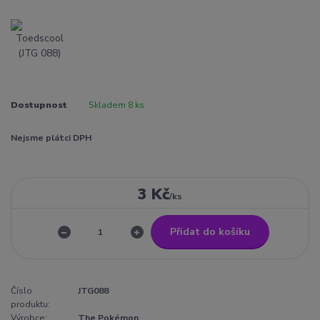
Dostupnost
Skladem 8 ks
Nejsme plátci DPH
3 Kč
/
ks
Přidat do košíku
Číslo
JTG088
produktu:
Výrobce:
The Pokémon