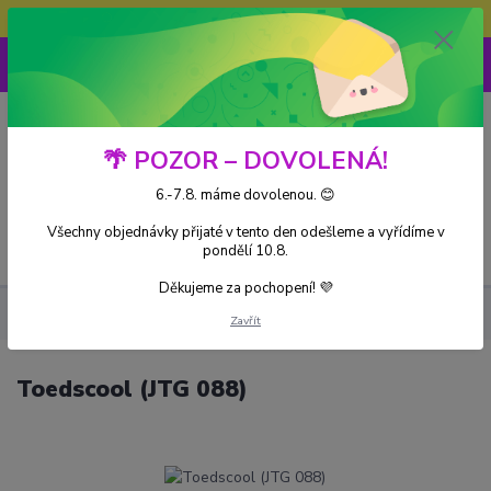
Doprava ZDARMA při nákupu nad 3000Kč
0
0 Kč
🌴 POZOR – DOVOLENÁ!
6.-7.8. máme dovolenou. 😊
Všechny objednávky přijaté v tento den odešleme a vyřídíme v
Menu
pondělí 10.8.
Děkujeme za pochopení! 💜
Kusové karty
Toedscool (JTG 088)
Zavřít
Toedscool (JTG 088)