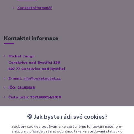
Kontaktní formulář
Kontaktní informace
Michal Langr
Cerekvice nad Bystřicí 156
507 77 Cerekvice nad Bystřicí
E-mail:
info@pokekoutek.cz
IČO: 23153938
Číslo účtu: 3571660014/3030
🍪 Jak byste rádi své cookies?
Sociální sítě
Soubory cookies používáme ke správnému fungování našeho e-
shopu a v případě vašeho souhlasu také ke sledování statistik o