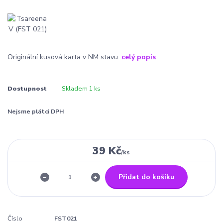
Originální kusová karta v NM stavu.
celý popis
Dostupnost
Skladem 1 ks
Nejsme plátci DPH
39 Kč
/
ks
Přidat do košíku
Číslo
FST021