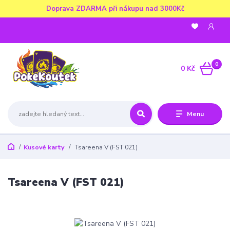
Doprava ZDARMA při nákupu nad 3000Kč
0
0 Kč
Menu
Kusové karty
Tsareena V (FST 021)
Tsareena V (FST 021)