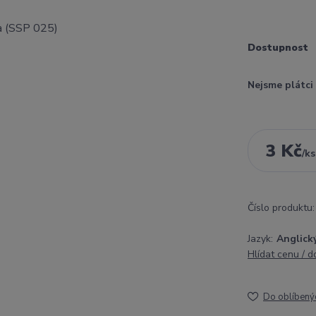
Dostupnost
Nejsme plátc
3 Kč
/
ks
Číslo produktu:
Jazyk:
Anglick
Hlídat cenu / 
Do oblíbený