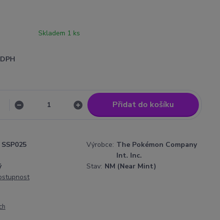
Skladem 1 ks
i DPH
Přidat do košíku
SSP025
Výrobce:
The Pokémon Company
Int. Inc.
ý
Stav:
NM (Near Mint)
dostupnost
ch