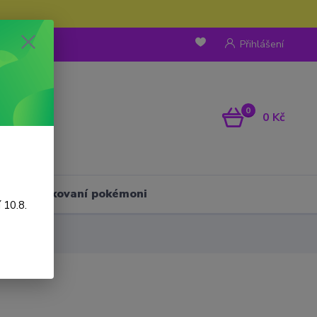
Přihlášení
0
0 Kč
Háčkovaní pokémoni
 10.8.