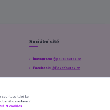
Sociální sítě
Instagram:
@pokekoutek.cz
Facebook:
@PokeKoutek.cz
 souhlasu také ke
blíbeného nastavení
yužití cookies