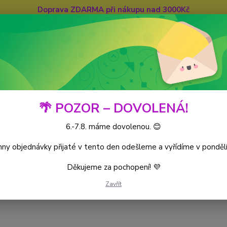
Doprava ZDARMA při nákupu nad 3000Kč
Hledat
🌴 POZOR – DOVOLENÁ!
6.-7.8. máme dovolenou. 😊
iece CG
World’s Monarchs
Kusové karty
ny objednávky přijaté v tento den odešleme a vyřídíme v pondělí
Děkujeme za pochopení! 💜
Zavřít