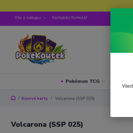
Vše o nákupu
Kontaktní formulář
Pokémon TCG
One P
Všech
Kusové karty
Volcarona (SSP 025)
Volcarona (SSP 025)