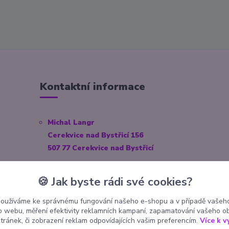
Kontaktní informace
Michal Langr
Cerekvice nad Bystřicí 156
507 77 Cerekvice nad Bystřicí
E-mail:
info@pokekoutek.cz
🍪 Jak byste rádi své cookies?
IČO: 23153938
používáme ke správnému fungování našeho e-shopu a v případě vašeho
Číslo účtu: 3571660014/3030
k o webu, měření efektivity reklamních kampaní, zapamatování vašeho o
stránek, či zobrazení reklam odpovídajících vašim preferencím.
Více k v