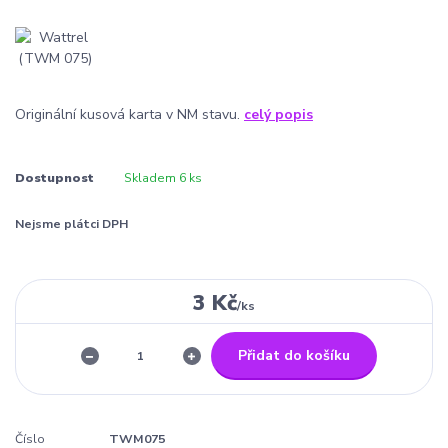
Originální kusová karta v NM stavu.
celý popis
Dostupnost
Skladem 6 ks
Nejsme plátci DPH
3 Kč
/
ks
Přidat do košíku
Číslo
TWM075