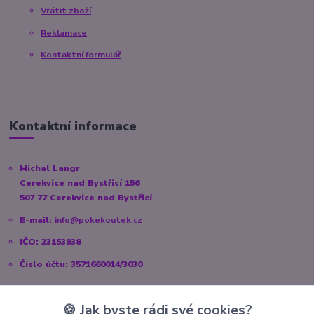
Vrátit zboží
Reklamace
Kontaktní formulář
Kontaktní informace
Michal Langr
Cerekvice nad Bystřicí 156
507 77 Cerekvice nad Bystřicí
E-mail:
info@pokekoutek.cz
IČO: 23153938
Číslo účtu: 3571660014/3030
🍪 Jak byste rádi své cookies?
Sociální sítě