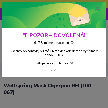
Doprava ZDARMA při nákupu nad 3000Kč
0
0 Kč
🌴 POZOR – DOVOLENÁ!
6.-7.8. máme dovolenou. 😊
Všechny objednávky přijaté v tento den odešleme a vyřídíme v
Menu
pondělí 10.8.
Děkujeme za pochopení! 💜
Kusové karty
Wellspring Mask Ogerpon RH (DRI 067)
Zavřít
Wellspring Mask Ogerpon RH (DRI
067)