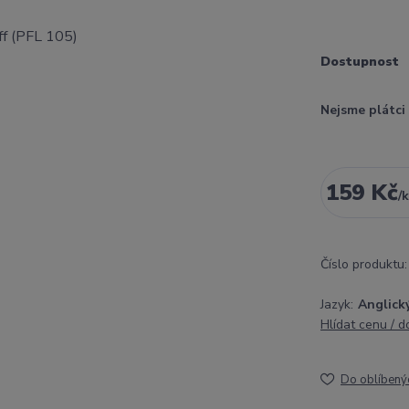
Dostupnost
Nejsme plátc
159 Kč
/
k
Číslo produktu:
Jazyk:
Anglick
Hlídat cenu / 
Do oblíbený