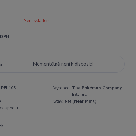
Není skladem
i DPH
Momentálně není k dispozici
s
PFL105
Výrobce:
The Pokémon Company
Int. Inc.
ý
Stav:
NM (Near Mint)
dostupnost
ch