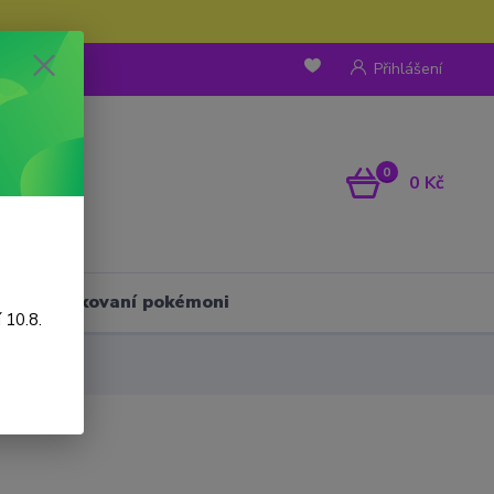
Přihlášení
0
0 Kč
Háčkovaní pokémoni
 10.8.