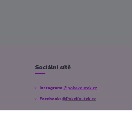
Sociální sítě
Instagram:
@pokekoutek.cz
Facebook:
@PokeKoutek.cz