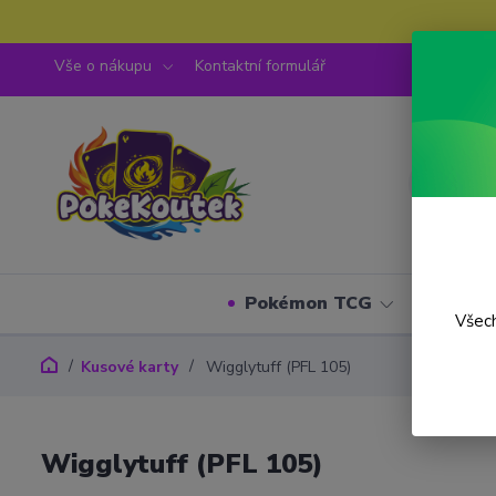
Vše o nákupu
Kontaktní formulář
Pokémon TCG
One P
Všech
Kusové karty
Wigglytuff (PFL 105)
Wigglytuff (PFL 105)